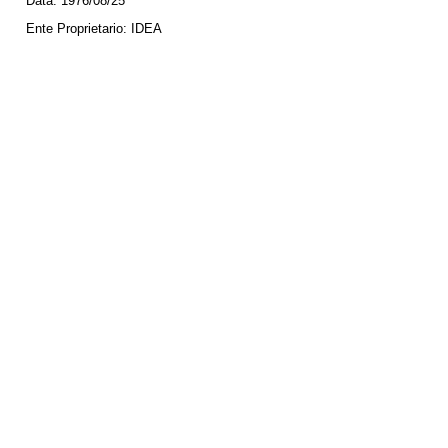
Data:
1976/08/25
Ente Proprietario:
IDEA