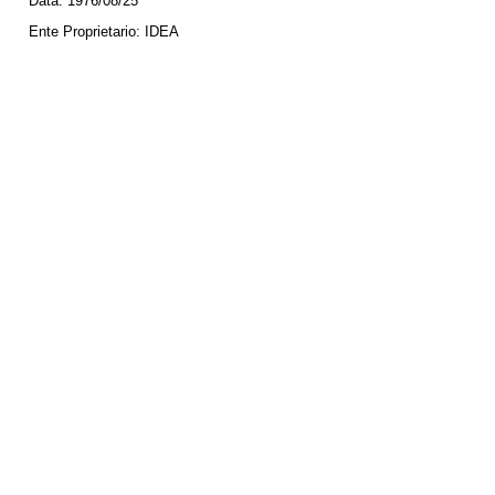
Data:
1976/08/25
Ente Proprietario:
IDEA