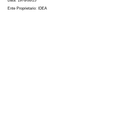
Data:
1976/08/25
Ente Proprietario:
IDEA