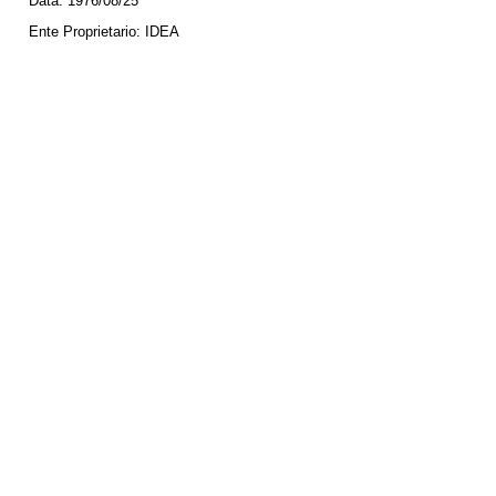
Data:
1976/08/25
Ente Proprietario:
IDEA