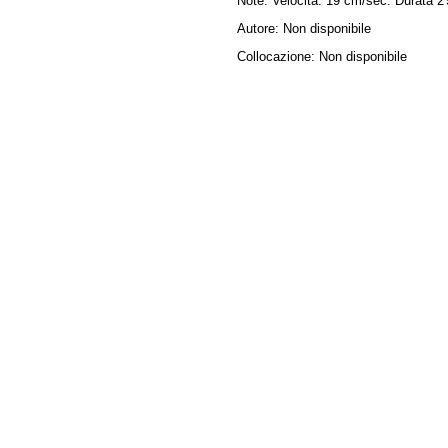
Note:
Velocità: 19 cm/sec. Durata 2'
Autore:
Non disponibile
Collocazione:
Non disponibile