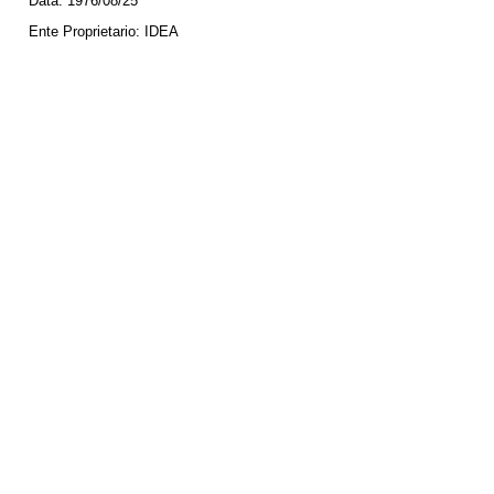
Data:
1976/08/25
Ente Proprietario:
IDEA