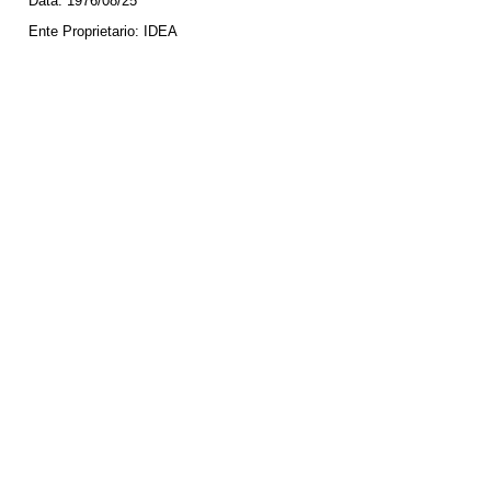
Data:
1976/08/25
Ente Proprietario:
IDEA