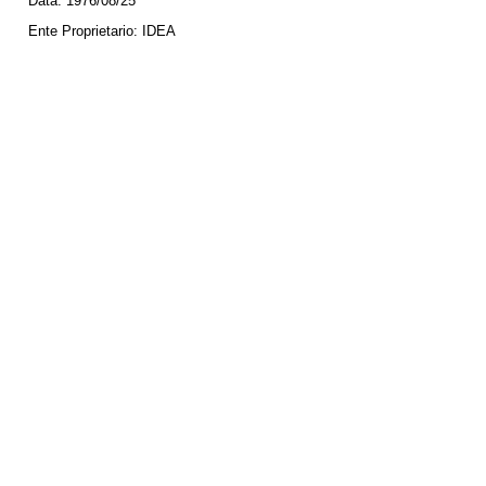
Data:
1976/08/25
Ente Proprietario:
IDEA