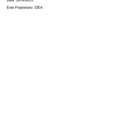
Data:
1976/08/25
Ente Proprietario:
IDEA