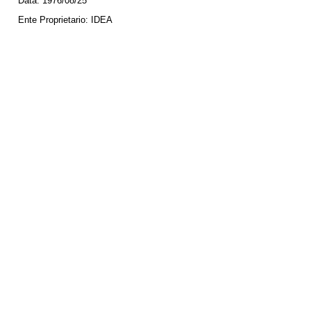
Data:
1976/08/25
Ente Proprietario:
IDEA