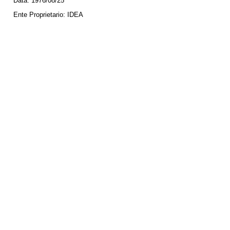
Data:
1976/08/25
Ente Proprietario:
IDEA