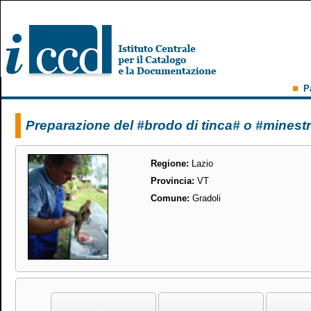
P
Preparazione del #brodo di tinca# o #minestr
Regione:
Lazio
Provincia:
VT
Comune:
Gradoli