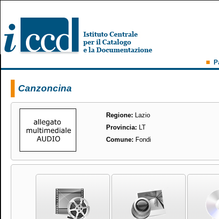
P
Canzoncina
Regione:
Lazio
Provincia:
LT
Comune:
Fondi