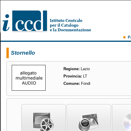
P
Stornello
Regione:
Lazio
Provincia:
LT
Comune:
Fondi