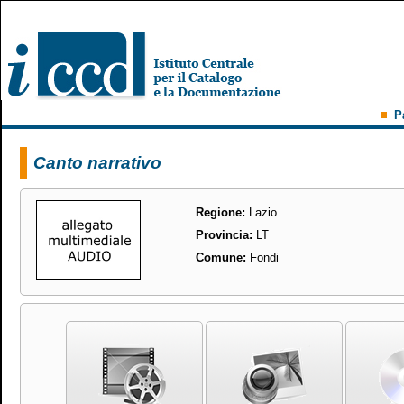
P
Canto narrativo
Regione:
Lazio
Provincia:
LT
Comune:
Fondi