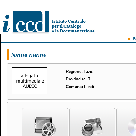
P
Ninna nanna
Regione:
Lazio
Provincia:
LT
Comune:
Fondi