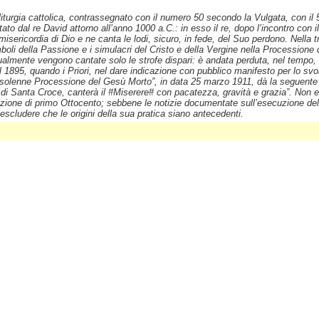
a liturgia cattolica, contrassegnato con il numero 50 secondo la Vulgata, con il
tato dal re David attorno all’anno 1000 a.C.: in esso il re, dopo l’incontro con 
 misericordia di Dio e ne canta le lodi, sicuro, in fede, del Suo perdono. Nella 
oli della Passione e i simulacri del Cristo e della Vergine nella Processione 
ualmente vengono cantate solo le strofe dispari: è andata perduta, nel tempo, 
l 1895, quando i Priori, nel dare indicazione con pubblico manifesto per lo svo
olenne Processione del Gesù Morto”, in data 25 marzo 1911, dà la seguente disp
di Santa Croce, canterà il #Miserere# con pacatezza, gravità e grazia”. Non es
one di primo Ottocento; sebbene le notizie documentate sull’esecuzione del #
escludere che le origini della sua pratica siano antecedenti.