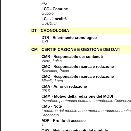
PG
LCC - Comune
Gubbio
LCL - Località
GUBBIO
DT - CRONOLOGIA
DTR - Riferimento cronologico
XXI
CM - CERTIFICAZIONE E GESTIONE DEI DATI
CMR - Responsabile dei contenuti
Vietri, Luisa
CMC - Responsabile ricerca e redazione
Salciarini, Paolo
CMC - Responsabile ricerca e redazione
Minelli, Luca
CMA - Anno di redazione
2016
CMM - Motivo della redazione del MODI
Inventario patrimonio culturale immateriale Convenz
CMS - Note
I redattori del modulo sono membri e rappresentanti de
l’economo.
ADP - Profilo di accesso
1
OSS - Note sui contenuti del modulo