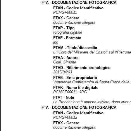
FTA - DOCUMENTAZIONE FOTOGRAFICA
FTAN - Codice identificativo
PCMGF00011
FTAX - Genere
documentazione allegata
FTAP - Tipo
fotografia digitale
FTAF - Formato
jpg
FTAM - Titolo/didascalia
Il #Coro del Miserere del Cristo# sul #Pietron
FTAA - Autore
Grilli, Simone
FTAD - Riferimento cronologico
2015/04/03
FTAE - Ente proprietario
Venerabile Confraternita di Santa Croce della
FTAK - Nome file digitale
PCMGF00011..JPG
FTAT - Note
La Processione è appena iniziata, dopo aver att
FTA - DOCUMENTAZIONE FOTOGRAFICA
FTAN - Codice identificativo
PCMGF00012
FTAX - Genere
documentazione allegata