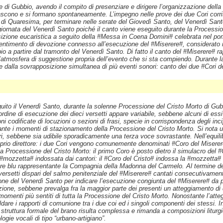
 di Gubbio, avendo il compito di presenziare e dirigere l’organizzazione della 
nascono e si formano spontaneamente. L’impegno nelle prove dei due Cori corris
dì di Quaresima, per terminare nelle serate del Giovedì Santo, del Venerdì San
giornata del Venerdì Santo poiché il canto viene eseguito durante la Procession
izione eucaristica a seguito della #Messa in Coena Domini# celebrata nel pome
e sentimento di devozione connesso all’esecuzione del #Miserere#, considerato n
o a partire dal tramonto del Venerdì Santo. Di fatto il canto del #Miserere# 
ll’atmosfera di suggestione propria dell’evento che si sta compiendo. Durante 
e dalla sovrapposizione simultanea di più eventi sonori: canto dei due #Cori d
guito il Venerdì Santo, durante la solenne Processione del Cristo Morto di Gub
ordine di esecuzione dei dieci versetti appare variabile, sebbene alcuni di essi r
i codificate di locuzioni o sezioni di frasi, specie in corrispondenza degli inc
te i momenti di stazionamento della Processione del Cristo Morto. Si nota una
, sebbene sia udibile sporadicamente una terza voce sovrastante. Nell’equilibrio
prio direttore: i due Cori vengono comunemente denominati #Coro del Miserer
ella Processione del Cristo Morto: il primo Coro è posto dietro il simulacro del 
la #mozzetta# indossata dai cantori: il #Coro del Cristo# indossa la #mozzetta#
e blu rappresentante la Compagnia della Madonna del Carmelo. Al termine dell
li versetti dispari del salmo penitenziale del #Miserere# cantati consecutivam
ione del Venerdì Santo per indicare l’esecuzione congiunta del #Miserere# da pa
uzione, sebbene prevalga fra la maggior parte dei presenti un atteggiamento di 
omenti più sentiti di tutta la Processione del Cristo Morto. Nonostante l’att
dare i rapporti di comunione tra i due coi ed i singoli componenti dei stessi. I
 struttura formale del brano risulta complessa e rimanda a composizioni liturg
gie vocali di tipo “urbano-artigiano”.