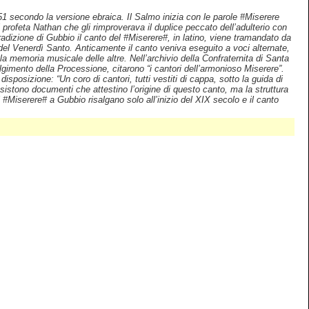
 51 secondo la versione ebraica. Il Salmo inizia con le parole #Miserere
il profeta Nathan che gli rimproverava il duplice peccato dell’adulterio con
tradizione di Gubbio il canto del #Miserere#, in latino, viene tramandato da
del Venerdì Santo. Anticamente il canto veniva eseguito a voci alternate,
la memoria musicale delle altre. Nell’archivio della Confraternita di Santa
lgimento della Processione, citarono “i cantori dell’armonioso Miserere”.
osizione: “Un coro di cantori, tutti vestiti di cappa, sotto la guida di
istono documenti che attestino l’origine di questo canto, ma la struttura
Miserere# a Gubbio risalgano solo all’inizio del XIX secolo e il canto