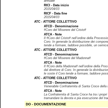
annuale
RICI - Data inizio
2015/04/03
RICF - Data fine
2015/04/03
ATC - ATTORE COLLETTIVO
ATCD - Denominazione
#Coro del Miserere del Cristo#
ATCA - Note
Il #Coro del Cristo# nell’ordine della Processi
Coro. In generale la distribuzione dei componenti
tende a formare, laddove possibile, un semicerc
ATC - ATTORE COLLETTIVO
ATCD - Denominazione
#Coro del Miserere del Madonna#
ATCA - Note
Il #Coro della Madonna# nell’ordine della Pro
dal direttore di Coro. In generale la distribuzio
le soste il Coro tende a formare, laddove possi
ATC - ATTORE COLLETTIVO
ATCD - Denominazione
Venerabile Confraternita di Santa Croce della
ATCA - Note
La Confraternita di Santa Croce ha tra i propri
tramandare la devota e pia esecuzione del trad
DO - DOCUMENTAZIONE