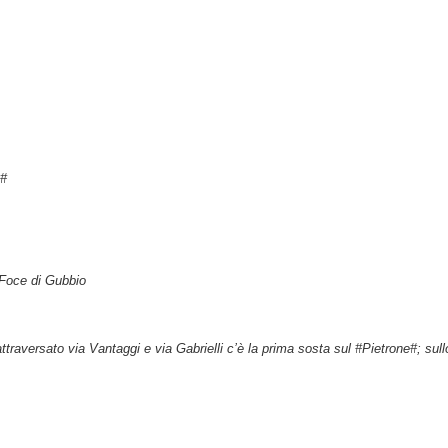
e#
 Foce di Gubbio
raversato via Vantaggi e via Gabrielli c’è la prima sosta sul #Pietrone#; sullo