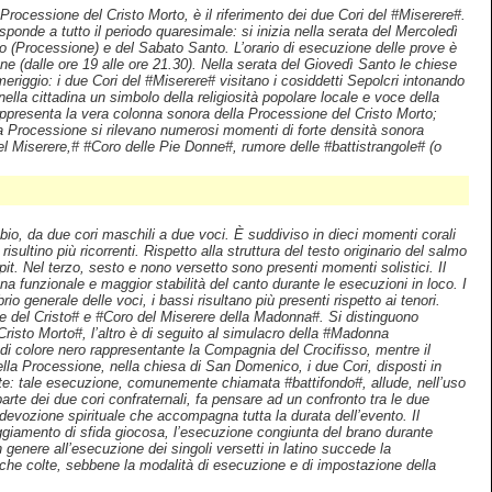
Processione del Cristo Morto, è il riferimento dei due Cori del #Miserere#.
ponde a tutto il periodo quaresimale: si inizia nella serata del Mercoledì
to (Processione) e del Sabato Santo. L’orario di esecuzione delle prove è
e (dalle ore 19 alle ore 21.30). Nella serata del Giovedì Santo le chiese
riggio: i due Cori del #Miserere# visitano i cosiddetti Sepolcri intonando
ella cittadina un simbolo della religiosità popolare locale e voce della
rappresenta la vera colonna sonora della Processione del Cristo Morto;
la Processione si rilevano numerosi momenti di forte densità sonora
el Miserere,# #Coro delle Pie Donne#, rumore delle #battistrangole# (o
bio, da due cori maschili a due voci. È suddiviso in dieci momenti corali
isultino più ricorrenti. Rispetto alla struttura del testo originario del salmo
ipit. Nel terzo, sesto e nono versetto sono presenti momenti solistici. Il
 funzionale e maggior stabilità del canto durante le esecuzioni in loco. I
 generale delle voci, i bassi risultano più presenti rispetto ai tenori.
e del Cristo# e #Coro del Miserere della Madonna#. Si distinguono
#Cristo Morto#, l’altro è di seguito al simulacro della #Madonna
 di colore nero rappresentante la Compagnia del Crocifisso, mentre il
a Processione, nella chiesa di San Domenico, i due Cori, disposti in
ente: tale esecuzione, comunemente chiamata #battifondo#, allude, nell’uso
rte dei due cori confraternali, fa pensare ad un confronto tra le due
devozione spirituale che accompagna tutta la durata dell’evento. Il
eggiamento di sfida giocosa, l’esecuzione congiunta del brano durante
n genere all’esecuzione dei singoli versetti in latino succede la
iche colte, sebbene la modalità di esecuzione e di impostazione della