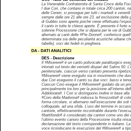
La Venerabile Confraternita di Santa Croce della Foce
I due Cori, che contano in totale circa 200 cantori, 
delle Ceneri, si prosegue per tutti i martedì e vener
sempre dalle ore 21 alle ore 23, ad esclusione della 
di Gubbio sono aperte poiché viene effettuata l’espos
il canto in tutte le chiese aperte. È presente il fort
solenne Processione che si dipana per le vie di Gubbi
alternato ai canti delle #Pie Donne#, conferisce que
determinata sia delle peculiarità acustiche urbane ch
tabelle), voci dei fedeli in preghiera.
DA - DATI ANALITICI
DES - Descrizione
Il #Miserere# è un canto polivocale paraliturgico ese
intonati sul testo dei versetti dispari del Salmo 50. L’
penitenziale, ciascun verso cantato presenta ripetizion
#Miserere# viene eseguito sia in movimento che duran
due Cori eseguono il canto su due voci: bassi e tenori
Ciascun Coro esegue il #Miserere# guidato da un pro
principalmente tra loro per la posizione all’interno d
Addolorata#. I Cori si distinguono inoltre in base al
#Coro della Madonna# indossa la #mozzetta# di color
forma circolare, si alternano nell’esecuzione dei so
colloquiale, ad una sfida. L’uso del termine in occas
cantorie, effettivamente riscontrabile durante l’esec
#battifondo# è considerato dai cantori come uno dei m
l’ultimo evento canoro della Processione risulta rinsal
declamazione del testo corrispondente in italiano. La
voce riconducano le esecuzioni del #Miserere# a tipolo