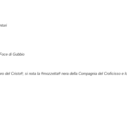
ntori
 Foce di Gubbio
Coro del Cristo#; si nota la #mozzetta# nera della Compagnia del Croficisso e 