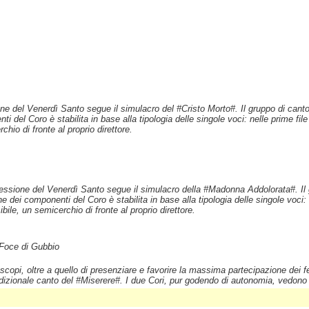
one del Venerdì Santo segue il simulacro del #Cristo Morto#. Il gruppo di cantor
 del Coro è stabilita in base alla tipologia delle singole voci: nelle prime file s
hio di fronte al proprio direttore.
cessione del Venerdì Santo segue il simulacro della #Madonna Addolorata#. Il g
ne dei componenti del Coro è stabilita in base alla tipologia delle singole voci: n
bile, un semicerchio di fronte al proprio direttore.
 Foce di Gubbio
 scopi, oltre a quello di presenziare e favorire la massima partecipazione dei f
izionale canto del #Miserere#. I due Cori, pur godendo di autonomia, vedono ne