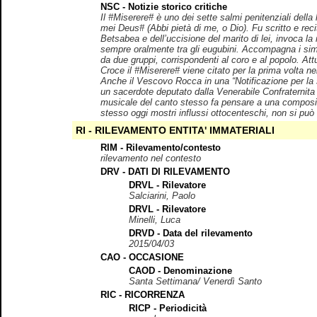
NSC - Notizie storico critiche
Il #Miserere# è uno dei sette salmi penitenziali dell
mei Deus# (Abbi pietà di me, o Dio). Fu scritto e reci
Betsabea e dell’uccisione del marito di lei, invoca la
sempre oralmente tra gli eugubini. Accompagna i simb
da due gruppi, corrispondenti al coro e al popolo. Att
Croce il #Miserere# viene citato per la prima volta ne
Anche il Vescovo Rocca in una “Notificazione per la s
un sacerdote deputato dalla Venerabile Confraternita 
musicale del canto stesso fa pensare a una composizi
stesso oggi mostri influssi ottocenteschi, non si può 
RI - RILEVAMENTO ENTITA' IMMATERIALI
RIM - Rilevamento/contesto
rilevamento nel contesto
DRV - DATI DI RILEVAMENTO
DRVL - Rilevatore
Salciarini, Paolo
DRVL - Rilevatore
Minelli, Luca
DRVD - Data del rilevamento
2015/04/03
CAO - OCCASIONE
CAOD - Denominazione
Santa Settimana/ Venerdì Santo
RIC - RICORRENZA
RICP - Periodicità