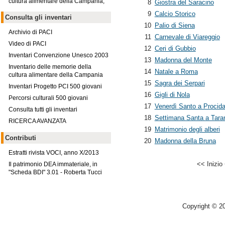
cultura alimentare della Campania,
8
Giostra del Saracino
9
Calcio Storico
Consulta gli inventari
10
Palio di Siena
Archivio di PACI
11
Carnevale di Viareggio
Video di PACI
12
Ceri di Gubbio
Inventari Convenzione Unesco 2003
13
Madonna del Monte
Inventario delle memorie della
14
Natale a Roma
cultura alimentare della Campania
15
Sagra dei Serpari
Inventari Progetto PCI 500 giovani
16
Gigli di Nola
Percorsi culturali 500 giovani
17
Venerdì Santo a Procid
Consulta tutti gli inventari
18
Settimana Santa a Tara
RICERCA AVANZATA
19
Matrimonio degli alberi
Contributi
20
Madonna della Bruna
Estratti rivista VOCI, anno X/2013
<<
Inizio
Il patrimonio DEA immateriale, in
"Scheda BDI" 3.01 - Roberta Tucci
Copyright © 2026