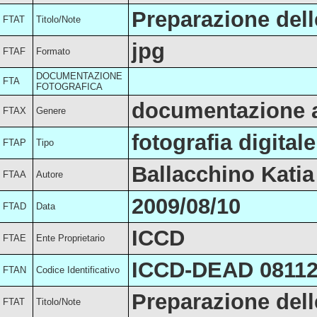
Preparazione dell
FTAT
Titolo/Note
jpg
FTAF
Formato
DOCUMENTAZIONE
FTA
FOTOGRAFICA
documentazione a
FTAX
Genere
fotografia digitale
FTAP
Tipo
Ballacchino Katia
FTAA
Autore
2009/08/10
FTAD
Data
ICCD
FTAE
Ente Proprietario
ICCD-DEAD 0811
FTAN
Codice Identificativo
Preparazione dell
FTAT
Titolo/Note