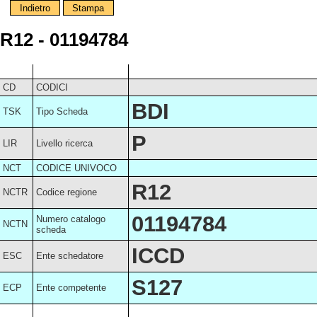
Indietro
Stampa
R12 - 01194784
CD
CODICI
BDI
TSK
Tipo Scheda
P
LIR
Livello ricerca
NCT
CODICE UNIVOCO
R12
NCTR
Codice regione
01194784
Numero catalogo
NCTN
scheda
ICCD
ESC
Ente schedatore
S127
ECP
Ente competente