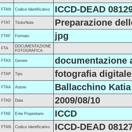
ICCD-DEAD 0812
FTAN
Codice Identificativo
Preparazione dell
FTAT
Titolo/Note
jpg
FTAF
Formato
DOCUMENTAZIONE
FTA
FOTOGRAFICA
documentazione a
FTAX
Genere
fotografia digitale
FTAP
Tipo
Ballacchino Katia
FTAA
Autore
2009/08/10
FTAD
Data
ICCD
FTAE
Ente Proprietario
ICCD-DEAD 0812
FTAN
Codice Identificativo