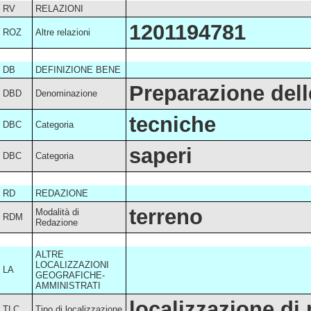
RV
RELAZIONI
1201194781
ROZ
Altre relazioni
DB
DEFINIZIONE BENE
Preparazione dell
DBD
Denominazione
tecniche
DBC
Categoria
saperi
DBC
Categoria
RD
REDAZIONE
terreno
Modalità di
RDM
Redazione
ALTRE
LOCALIZZAZIONI
LA
GEOGRAFICHE-
AMMINISTRATI
localizzazione di
TLC
Tipo di localizzazione