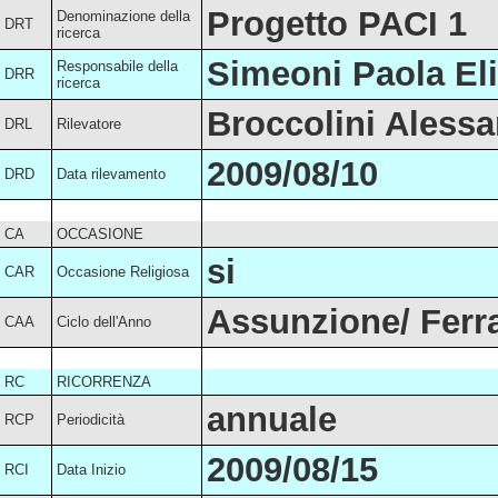
Progetto PACI 1
Denominazione della
DRT
ricerca
Simeoni Paola Eli
Responsabile della
DRR
ricerca
Broccolini Aless
DRL
Rilevatore
2009/08/10
DRD
Data rilevamento
CA
OCCASIONE
si
CAR
Occasione Religiosa
Assunzione/ Ferr
CAA
Ciclo dell'Anno
RC
RICORRENZA
annuale
RCP
Periodicità
2009/08/15
RCI
Data Inizio