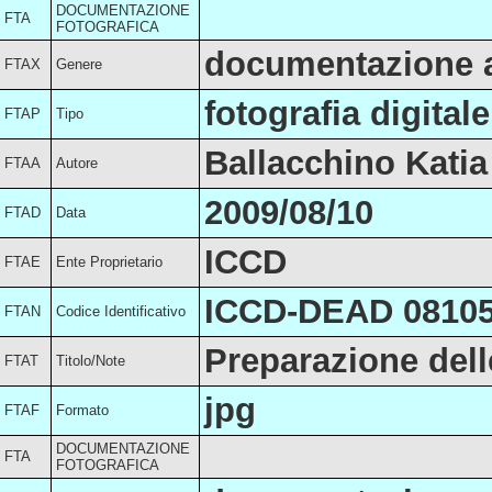
DOCUMENTAZIONE
FTA
FOTOGRAFICA
documentazione a
FTAX
Genere
fotografia digitale
FTAP
Tipo
Ballacchino Katia
FTAA
Autore
2009/08/10
FTAD
Data
ICCD
FTAE
Ente Proprietario
ICCD-DEAD 0810
FTAN
Codice Identificativo
Preparazione dell
FTAT
Titolo/Note
jpg
FTAF
Formato
DOCUMENTAZIONE
FTA
FOTOGRAFICA