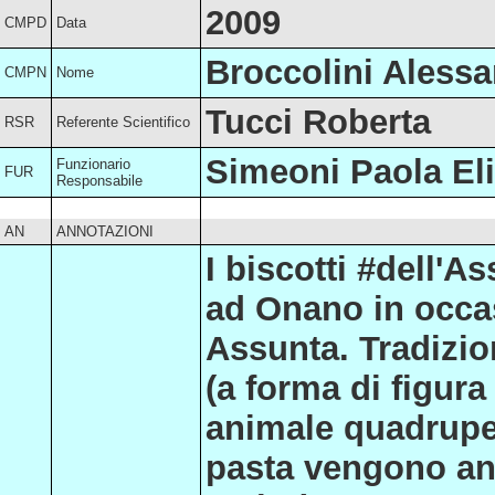
2009
CMPD
Data
Broccolini Aless
CMPN
Nome
Tucci Roberta
RSR
Referente Scientifico
Simeoni Paola Eli
Funzionario
FUR
Responsabile
AN
ANNOTAZIONI
I biscotti #dell'
ad Onano in occa
Assunta. Tradizi
(a forma di figura
animale quadruped
pasta vengono anc