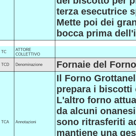
del biscotto per p
terza esecutrice s
Mette poi dei grani
bocca prima dell'
ATTORE
TC
COLLETTIVO
Fornaie del Forno
TCD
Denominazione
Il Forno Grottane
prepara i biscotti
L'altro forno att
da alcuni onanesi
sono ritrasferiti 
TCA
Annotazioni
mantiene una gest