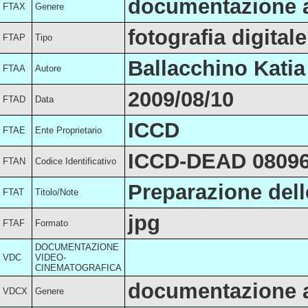
documentazione a
FTAX
Genere
fotografia digitale
FTAP
Tipo
Ballacchino Katia
FTAA
Autore
2009/08/10
FTAD
Data
ICCD
FTAE
Ente Proprietario
ICCD-DEAD 0809
FTAN
Codice Identificativo
Preparazione dell
FTAT
Titolo/Note
jpg
FTAF
Formato
DOCUMENTAZIONE
VDC
VIDEO-
CINEMATOGRAFICA
documentazione a
VDCX
Genere