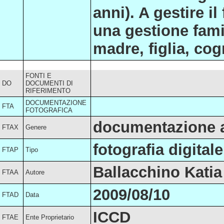
anni). A gestire i
una gestione famil
madre, figlia, cog
FONTI E
DO
DOCUMENTI DI
RIFERIMENTO
DOCUMENTAZIONE
FTA
FOTOGRAFICA
documentazione a
FTAX
Genere
fotografia digitale
FTAP
Tipo
Ballacchino Katia
FTAA
Autore
2009/08/10
FTAD
Data
ICCD
FTAE
Ente Proprietario