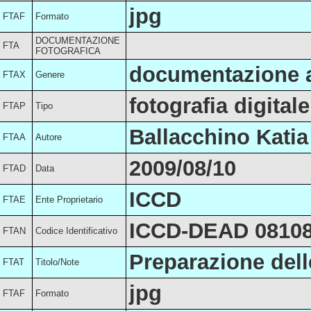
jpg
FTAF
Formato
DOCUMENTAZIONE
FTA
FOTOGRAFICA
documentazione a
FTAX
Genere
fotografia digitale
FTAP
Tipo
Ballacchino Katia
FTAA
Autore
2009/08/10
FTAD
Data
ICCD
FTAE
Ente Proprietario
ICCD-DEAD 0810
FTAN
Codice Identificativo
Preparazione dell
FTAT
Titolo/Note
jpg
FTAF
Formato