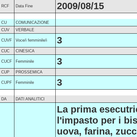
2009/08/15
RCF
Data Fine
CU
COMUNICAZIONE
CUV
VERBALE
3
CUVF
Voce/i femminile/i
CUC
CINESICA
3
CUCF
Femminile
CUP
PROSSEMICA
3
CUPF
Femminile
DA
DATI ANALITICI
La prima esecutric
l'impasto per i bi
uova, farina, zuc