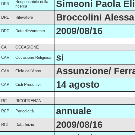
Simeoni Paola Eli
Responsabile della
DRR
ricerca
Broccolini Aless
DRL
Rilevatore
2009/08/16
DRD
Data rilevamento
CA
OCCASIONE
si
CAR
Occasione Religiosa
Assunzione/ Ferr
CAA
Ciclo dell'Anno
14 agosto
CAP
Cicli Produttivi
RC
RICORRENZA
annuale
RCP
Periodicità
2009/08/16
RCI
Data Inizio