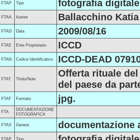
fotografia digitale
FTAP
Tipo
Ballacchino Katia
FTAA
Autore
2009/08/16
FTAD
Data
ICCD
FTAE
Ente Proprietario
ICCD-DEAD 0791
FTAN
Codice Identificativo
Offerta rituale de
FTAT
Titolo/Note
del paese da parte
jpg.
FTAF
Formato
DOCUMENTAZIONE
FTA
FOTOGRAFICA
documentazione a
FTAX
Genere
fotografia digitale
FTAP
Tipo