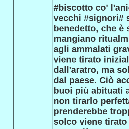
#biscotto co' l'ani
vecchi #signori# s
benedetto, che è s
mangiano ritualme
agli ammalati grav
viene tirato inizi
dall'aratro, ma so
dal paese. Ciò ac
buoi più abituati a
non tirarlo perfet
prenderebbe tropp
solco viene tirato