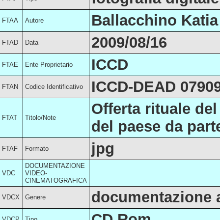
Ballacchino Katia
FTAA
Autore
2009/08/16
FTAD
Data
ICCD
FTAE
Ente Proprietario
ICCD-DEAD 0790
FTAN
Codice Identificativo
Offerta rituale de
FTAT
Titolo/Note
del paese da parte
jpg
FTAF
Formato
DOCUMENTAZIONE
VDC
VIDEO-
CINEMATOGRAFICA
documentazione a
VDCX
Genere
CD Rom
VDCP
Tipo