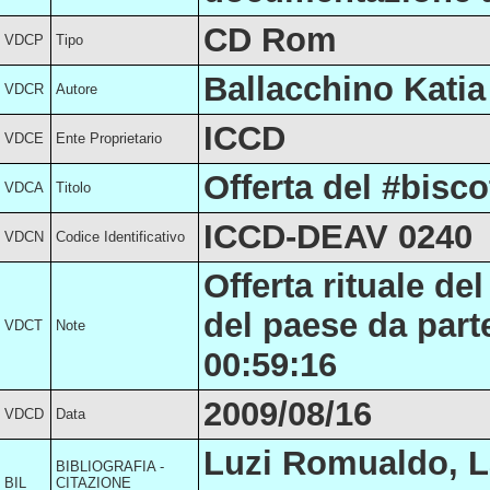
CD Rom
VDCP
Tipo
Ballacchino Katia
VDCR
Autore
ICCD
VDCE
Ente Proprietario
Offerta del #bisc
VDCA
Titolo
ICCD-DEAV 0240
VDCN
Codice Identificativo
Offerta rituale de
del paese da parte
VDCT
Note
00:59:16
2009/08/16
VDCD
Data
Luzi Romualdo, La 
BIBLIOGRAFIA -
BIL
CITAZIONE