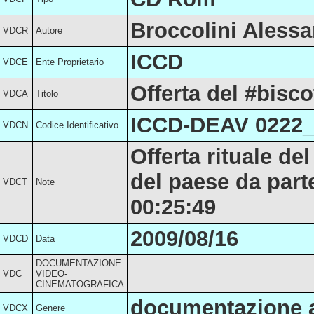
Broccolini Aless
VDCR
Autore
ICCD
VDCE
Ente Proprietario
Offerta del #bisc
VDCA
Titolo
ICCD-DEAV 0222
VDCN
Codice Identificativo
Offerta rituale de
del paese da parte
VDCT
Note
00:25:49
2009/08/16
VDCD
Data
DOCUMENTAZIONE
VDC
VIDEO-
CINEMATOGRAFICA
documentazione a
VDCX
Genere