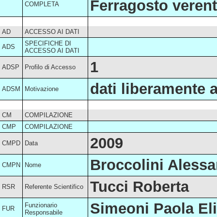
Ferragosto verent
COMPLETA
AD
ACCESSO AI DATI
SPECIFICHE DI
ADS
ACCESSO AI DATI
1
ADSP
Profilo di Accesso
dati liberamente a
ADSM
Motivazione
CM
COMPILAZIONE
CMP
COMPILAZIONE
2009
CMPD
Data
Broccolini Aless
CMPN
Nome
Tucci Roberta
RSR
Referente Scientifico
Simeoni Paola Eli
Funzionario
FUR
Responsabile