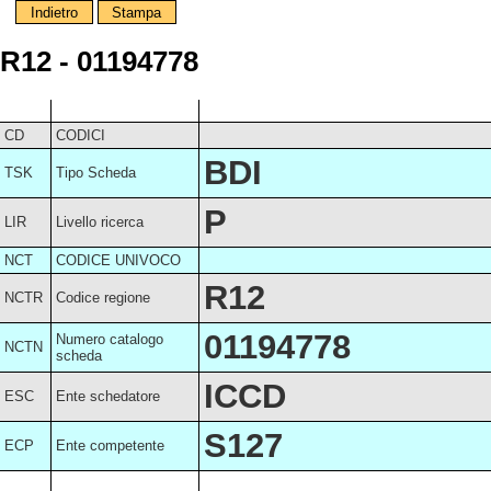
Indietro
Stampa
R12 - 01194778
CD
CODICI
BDI
TSK
Tipo Scheda
P
LIR
Livello ricerca
NCT
CODICE UNIVOCO
R12
NCTR
Codice regione
01194778
Numero catalogo
NCTN
scheda
ICCD
ESC
Ente schedatore
S127
ECP
Ente competente