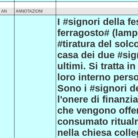
AN
ANNOTAZIONI
I #signori della f
ferragosto# (lampi
#tiratura del sol
casa dei due #sign
ultimi. Si tratta i
loro interno perso
Sono i #signori d
l'onere di finanzi
che vengono offer
consumato ritualme
nella chiesa colle