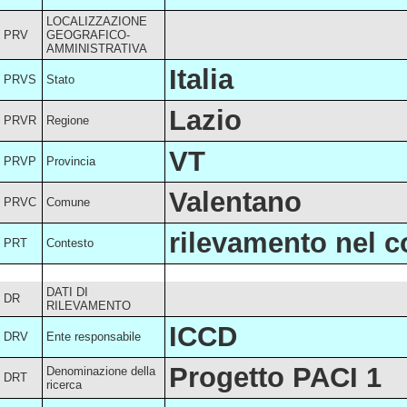
LOCALIZZAZIONE
PRV
GEOGRAFICO-
AMMINISTRATIVA
Italia
PRVS
Stato
Lazio
PRVR
Regione
VT
PRVP
Provincia
Valentano
PRVC
Comune
rilevamento nel c
PRT
Contesto
DATI DI
DR
RILEVAMENTO
ICCD
DRV
Ente responsabile
Progetto PACI 1
Denominazione della
DRT
ricerca