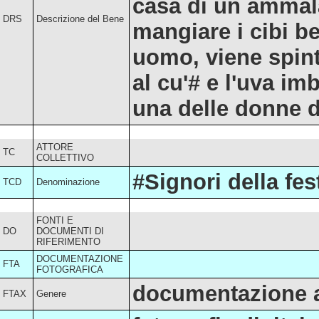
casa di un ammala
DRS
Descrizione del Bene
mangiare i cibi b
uomo, viene spint
al cu'# e l'uva im
una delle donne d
ATTORE
TC
COLLETTIVO
#Signori della fes
TCD
Denominazione
FONTI E
DO
DOCUMENTI DI
RIFERIMENTO
DOCUMENTAZIONE
FTA
FOTOGRAFICA
documentazione a
FTAX
Genere