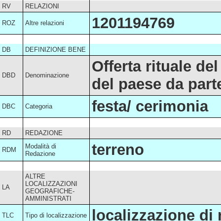
RV
RELAZIONI
1201194769
ROZ
Altre relazioni
DB
DEFINIZIONE BENE
Offerta rituale de
DBD
Denominazione
del paese da parte
festa/ cerimonia
DBC
Categoria
RD
REDAZIONE
terreno
Modalità di
RDM
Redazione
ALTRE
LOCALIZZAZIONI
LA
GEOGRAFICHE-
AMMINISTRATI
localizzazione di
TLC
Tipo di localizzazione