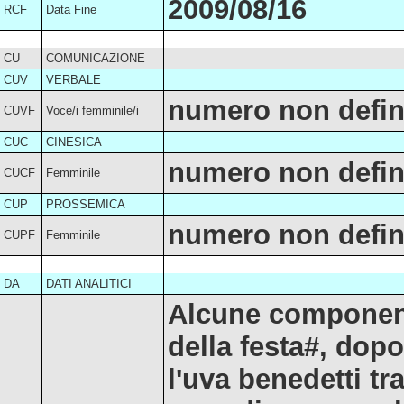
2009/08/16
RCF
Data Fine
CU
COMUNICAZIONE
CUV
VERBALE
numero non defin
CUVF
Voce/i femminile/i
CUC
CINESICA
numero non defin
CUCF
Femminile
CUP
PROSSEMICA
numero non defin
CUPF
Femminile
DA
DATI ANALITICI
Alcune componenti
della festa#, dopo
l'uva benedetti tra