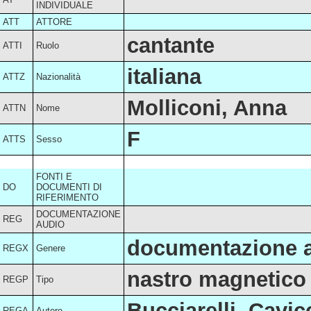
INDIVIDUALE
ATT
ATTORE
cantante
ATTI
Ruolo
italiana
ATTZ
Nazionalità
Molliconi, Anna
ATTN
Nome
F
ATTS
Sesso
FONTI E
DO
DOCUMENTI DI
RIFERIMENTO
DOCUMENTAZIONE
REG
AUDIO
documentazione a
REGX
Genere
nastro magnetico
REGP
Tipo
Bucciarelli, Cavic
REGA
Autore