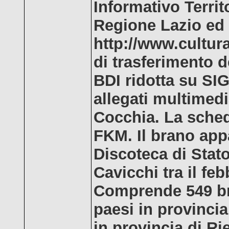
Informativo Territo
Regione Lazio ed è
http://www.cultura
di trasferimento d
BDI ridotta su SIG
allegati multimedia
Cocchia. La sched
FKM. Il brano appa
Discoteca di Stato 
Cavicchi tra il feb
Comprende 549 bra
paesi in provincia
in provincia di Ri