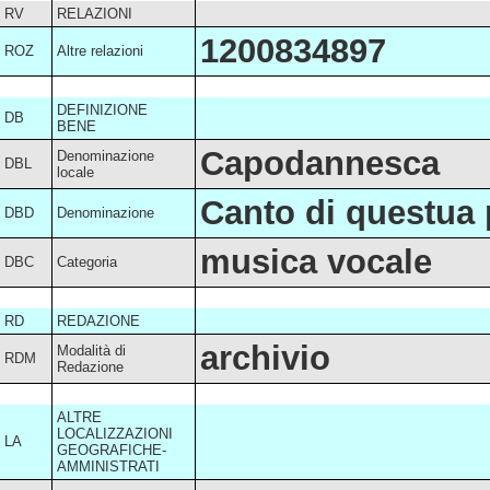
RV
RELAZIONI
1200834897
ROZ
Altre relazioni
DEFINIZIONE
DB
BENE
Capodannesca
Denominazione
DBL
locale
Canto di questua
DBD
Denominazione
musica vocale
DBC
Categoria
RD
REDAZIONE
archivio
Modalità di
RDM
Redazione
ALTRE
LOCALIZZAZIONI
LA
GEOGRAFICHE-
AMMINISTRATI