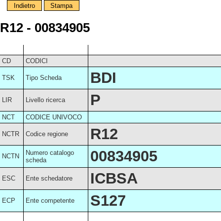
Indietro
Stampa
R12 - 00834905
CD
CODICI
BDI
TSK
Tipo Scheda
P
LIR
Livello ricerca
NCT
CODICE UNIVOCO
R12
NCTR
Codice regione
00834905
Numero catalogo
NCTN
scheda
ICBSA
ESC
Ente schedatore
S127
ECP
Ente competente