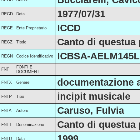
1977/07/31
REGD
Data
ICCD
REGE
Ente Proprietario
Canto di questua
REGZ
Titolo
ICBSA-AELM145L
REGN
Codice Identificativo
FONTI E
FNT
DOCUMENTI
documentazione a
FNTX
Genere
incipit musicale
FNTP
Tipo
Caruso, Fulvia
FNTA
Autore
Canto di questua
FNTT
Denominazione
1999
FNTD
Data