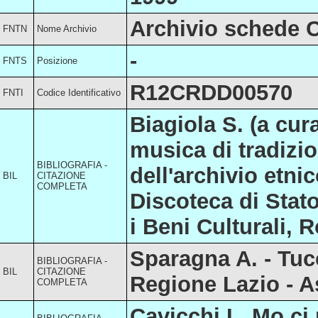
Archivio schede 
FNTN
Nome Archivio
-
FNTS
Posizione
R12CRDD00570
FNTI
Codice Identificativo
Biagiola S. (a cur
musica di tradizio
BIBLIOGRAFIA -
dell'archivio etni
BIL
CITAZIONE
COMPLETA
Discoteca di Stato
i Beni Culturali, 
Sparagna A. - Tuc
BIBLIOGRAFIA -
BIL
CITAZIONE
Regione Lazio - A
COMPLETA
Cavicchi I., Mo ci