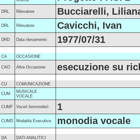
Bucciarelli, Lilian
DRL
Rilevatore
Cavicchi, Ivan
DRL
Rilevatore
1977/07/31
DRD
Data rilevamento
CA
OCCASIONE
esecuzione su ric
CAO
Altra Occasione
CU
COMUNICAZIONE
MUSICALE
CUM
VOCALE
1
CUMF
Voce/i femminile/i
monodia vocale
CUMD
Modalità Esecutiva
DA
DATI ANALITICI