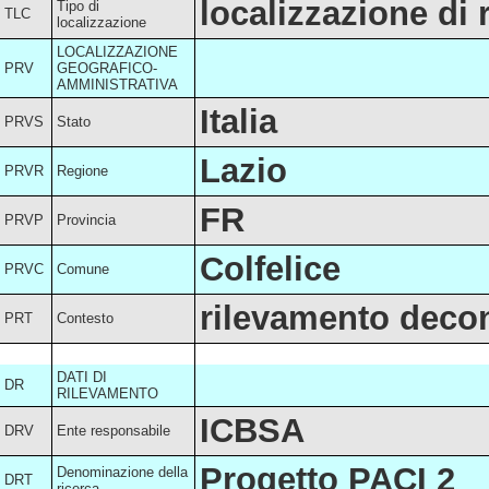
localizzazione di
Tipo di
TLC
localizzazione
LOCALIZZAZIONE
PRV
GEOGRAFICO-
AMMINISTRATIVA
Italia
PRVS
Stato
Lazio
PRVR
Regione
FR
PRVP
Provincia
Colfelice
PRVC
Comune
rilevamento decon
PRT
Contesto
DATI DI
DR
RILEVAMENTO
ICBSA
DRV
Ente responsabile
Progetto PACI 2
Denominazione della
DRT
ricerca