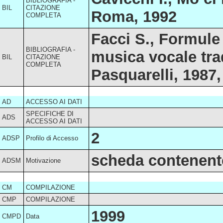
BIBLIOGRAFIA -
BIL
CITAZIONE
Roma, 1992
COMPLETA
Facci S., Formule 
BIBLIOGRAFIA -
musica vocale trad
BIL
CITAZIONE
COMPLETA
Pasquarelli, 1987,
AD
ACCESSO AI DATI
SPECIFICHE DI
ADS
ACCESSO AI DATI
2
ADSP
Profilo di Accesso
scheda contenente
ADSM
Motivazione
CM
COMPILAZIONE
CMP
COMPILAZIONE
1999
CMPD
Data