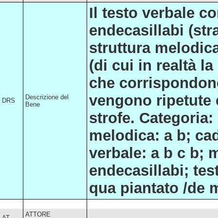
Il testo verbale c
endecasillabi (str
struttura melodic
(di cui in realtà 
che corrispondono
vengono ripetute c
Descrizione del
DRS
Bene
strofe. Categoria:
melodica: a b; cad
verbale: a b c b; 
endecasillabi; tes
qua piantato /de m
ATTORE
AT