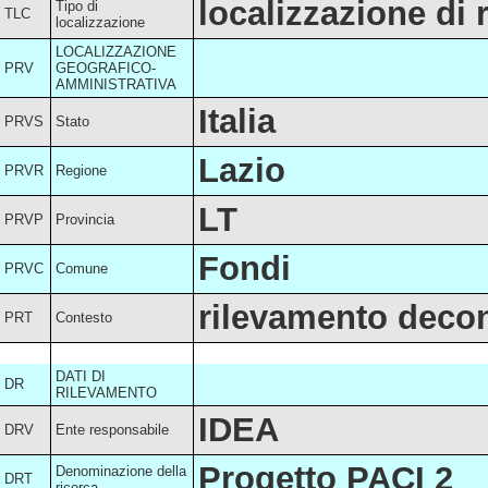
localizzazione di
Tipo di
TLC
localizzazione
LOCALIZZAZIONE
PRV
GEOGRAFICO-
AMMINISTRATIVA
Italia
PRVS
Stato
Lazio
PRVR
Regione
LT
PRVP
Provincia
Fondi
PRVC
Comune
rilevamento decon
PRT
Contesto
DATI DI
DR
RILEVAMENTO
IDEA
DRV
Ente responsabile
Progetto PACI 2
Denominazione della
DRT
ricerca