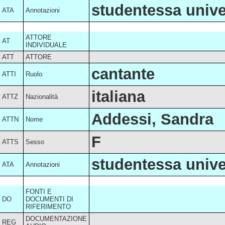
studentessa univer
ATA
Annotazioni
ATTORE
AT
INDIVIDUALE
ATT
ATTORE
cantante
ATTI
Ruolo
italiana
ATTZ
Nazionalità
Addessi, Sandra
ATTN
Nome
F
ATTS
Sesso
studentessa univer
ATA
Annotazioni
FONTI E
DO
DOCUMENTI DI
RIFERIMENTO
DOCUMENTAZIONE
REG