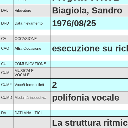
Biagiola, Sandro
DRL
Rilevatore
1976/08/25
DRD
Data rilevamento
CA
OCCASIONE
esecuzione su ric
CAO
Altra Occasione
CU
COMUNICAZIONE
MUSICALE
CUM
VOCALE
2
CUMF
Voce/i femminile/i
polifonia vocale
CUMD
Modalità Esecutiva
DA
DATI ANALITICI
La struttura ritmi