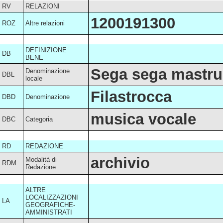
RV
RELAZIONI
1200191300
ROZ
Altre relazioni
DEFINIZIONE
DB
BENE
Sega sega mastru
Denominazione
DBL
locale
Filastrocca
DBD
Denominazione
musica vocale
DBC
Categoria
RD
REDAZIONE
archivio
Modalità di
RDM
Redazione
ALTRE
LOCALIZZAZIONI
LA
GEOGRAFICHE-
AMMINISTRATI