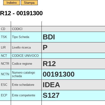
Indietro
Stampa
R12 - 00191300
CD
CODICI
BDI
TSK
Tipo Scheda
P
LIR
Livello ricerca
NCT
CODICE UNIVOCO
R12
NCTR
Codice regione
00191300
Numero catalogo
NCTN
scheda
IDEA
ESC
Ente schedatore
S127
ECP
Ente competente