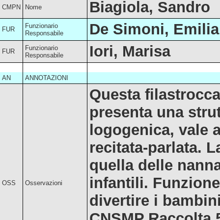
Biagiola, Sandro
CMPN
Nome
De Simoni, Emilia
Funzionario
FUR
Responsabile
Iori, Marisa
Funzionario
FUR
Responsabile
AN
ANNOTAZIONI
Questa filastrocca 
presenta una stru
logogenica, vale a
recitata-parlata. L
quella delle nann
infantili. Funzione
OSS
Osservazioni
divertire i bambin
CNSMP Raccolta 50 