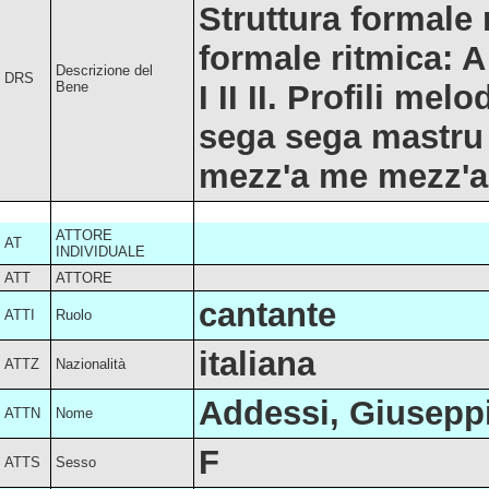
Struttura formale 
formale ritmica: A 
Descrizione del
DRS
Bene
I II II. Profili mel
sega sega mastru 
mezz'a me mezz'a t
ATTORE
AT
INDIVIDUALE
ATT
ATTORE
cantante
ATTI
Ruolo
italiana
ATTZ
Nazionalità
Addessi, Giusepp
ATTN
Nome
F
ATTS
Sesso