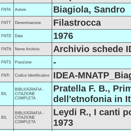
Biagiola, Sandro
FNTA
Autore
Filastrocca
FNTT
Denominazione
1976
FNTD
Data
Archivio schede 
FNTN
Nome Archivio
-
FNTS
Posizione
IDEA-MNATP_Biag
FNTI
Codice Identificativo
Pratella F. B., Pr
BIBLIOGRAFIA -
BIL
CITAZIONE
dell'etnofonia in I
COMPLETA
Leydi R., I canti 
BIBLIOGRAFIA -
BIL
CITAZIONE
1973
COMPLETA