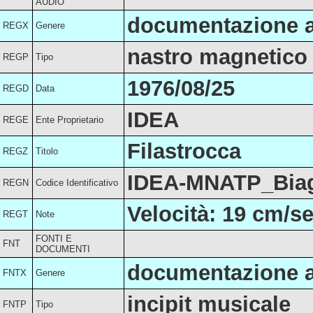
AUDIO
documentazione a
REGX
Genere
nastro magnetico 
REGP
Tipo
1976/08/25
REGD
Data
IDEA
REGE
Ente Proprietario
Filastrocca
REGZ
Titolo
IDEA-MNATP_Biag
REGN
Codice Identificativo
Velocità: 19 cm/se
REGT
Note
FONTI E
FNT
DOCUMENTI
documentazione a
FNTX
Genere
incipit musicale
FNTP
Tipo