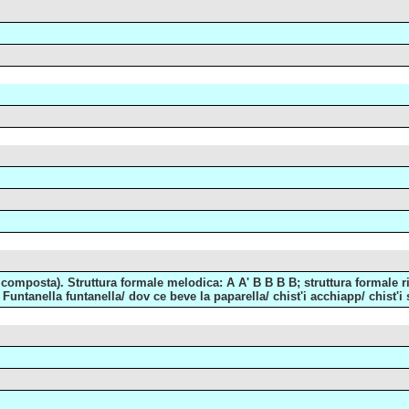
composta). Struttura formale melodica: A A' B B B B; struttura formale ritmi
 Funtanella funtanella/ dov ce beve la paparella/ chist'i acchiapp/ chist'i