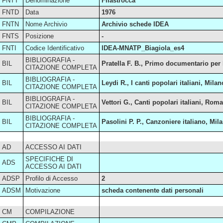
FNTT
Denominazione
Filastrocca
FNTD
Data
1976
FNTN
Nome Archivio
Archivio schede IDEA
FNTS
Posizione
-
FNTI
Codice Identificativo
IDEA-MNATP_Biagiola_es4
BIBLIOGRAFIA -
BIL
Pratella F. B., Primo documentario per la
CITAZIONE COMPLETA
BIBLIOGRAFIA -
BIL
Leydi R., I canti popolari italiani, Mil
CITAZIONE COMPLETA
BIBLIOGRAFIA -
BIL
Vettori G., Canti popolari italiani, R
CITAZIONE COMPLETA
BIBLIOGRAFIA -
BIL
Pasolini P. P., Canzoniere italiano, Mila
CITAZIONE COMPLETA
AD
ACCESSO AI DATI
SPECIFICHE DI
ADS
ACCESSO AI DATI
ADSP
Profilo di Accesso
2
ADSM
Motivazione
scheda contenente dati personali
CM
COMPILAZIONE