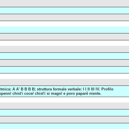
ca: A A' B B B B; struttura formale verbale: I I II III IV. Profilo
 spenn/ chist'i coce/ chist'i si magn/ e poro paparè niente.