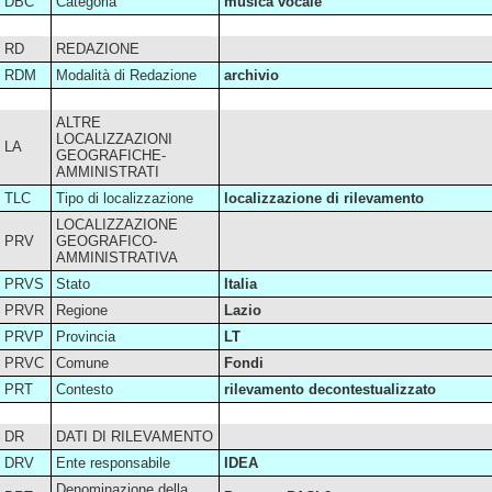
DBC
Categoria
musica vocale
RD
REDAZIONE
RDM
Modalità di Redazione
archivio
ALTRE
LOCALIZZAZIONI
LA
GEOGRAFICHE-
AMMINISTRATI
TLC
Tipo di localizzazione
localizzazione di rilevamento
LOCALIZZAZIONE
PRV
GEOGRAFICO-
AMMINISTRATIVA
PRVS
Stato
Italia
PRVR
Regione
Lazio
PRVP
Provincia
LT
PRVC
Comune
Fondi
PRT
Contesto
rilevamento decontestualizzato
DR
DATI DI RILEVAMENTO
DRV
Ente responsabile
IDEA
Denominazione della