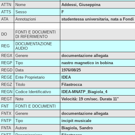
ATTN
Nome
Addessi, Giuseppina
ATTS
Sesso
F
ATA
Annotazioni
studentessa universitaria, nata a Fondi
FONTI E DOCUMENTI
DO
DI RIFERIMENTO
DOCUMENTAZIONE
REG
AUDIO
REGX
Genere
documentazione allegata
REGP
Tipo
nastro magnetico in bobina
REGD
Data
1976/08/25
REGE
Ente Proprietario
IDEA
REGZ
Titolo
Filastrocca
REGN
Codice Identificativo
IDEA-MNATP_Biagiola_4
REGT
Note
Velocità: 19 cm/sec. Durata 11"
FNT
FONTI E DOCUMENTI
FNTX
Genere
documentazione allegata
FNTP
Tipo
incipit musicale
FNTA
Autore
Biagiola, Sandro