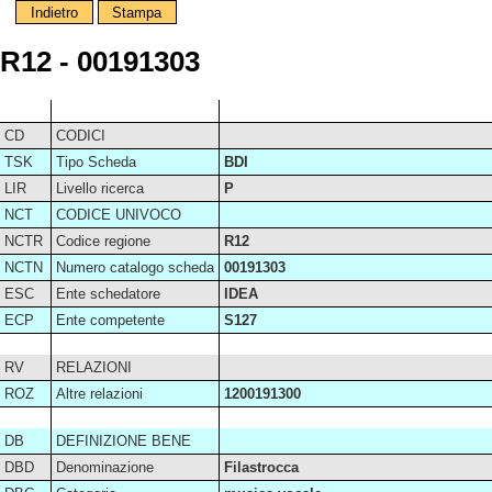
Indietro
Stampa
R12 - 00191303
CD
CODICI
TSK
Tipo Scheda
BDI
LIR
Livello ricerca
P
NCT
CODICE UNIVOCO
NCTR
Codice regione
R12
NCTN
Numero catalogo scheda
00191303
ESC
Ente schedatore
IDEA
ECP
Ente competente
S127
RV
RELAZIONI
ROZ
Altre relazioni
1200191300
DB
DEFINIZIONE BENE
DBD
Denominazione
Filastrocca