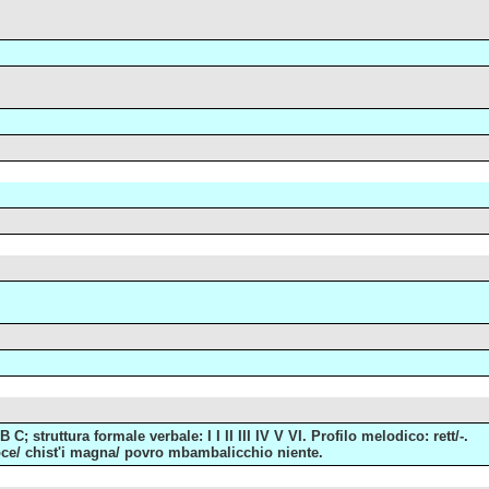
C; struttura formale verbale: I I II III IV V VI. Profilo melodico: rett/-.
 coce/ chist'i magna/ povro mbambalicchio niente.