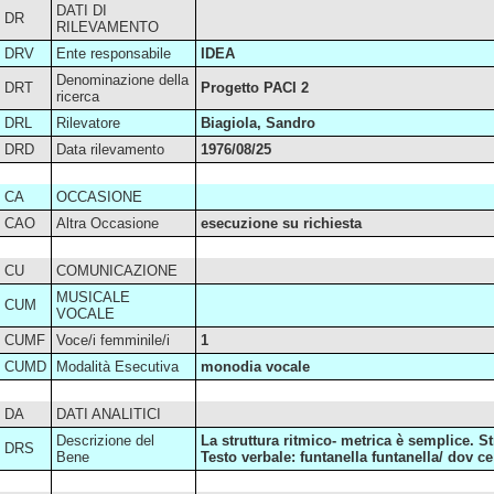
DATI DI
DR
RILEVAMENTO
DRV
Ente responsabile
IDEA
Denominazione della
DRT
Progetto PACI 2
ricerca
DRL
Rilevatore
Biagiola, Sandro
DRD
Data rilevamento
1976/08/25
CA
OCCASIONE
CAO
Altra Occasione
esecuzione su richiesta
CU
COMUNICAZIONE
MUSICALE
CUM
VOCALE
CUMF
Voce/i femminile/i
1
CUMD
Modalità Esecutiva
monodia vocale
DA
DATI ANALITICI
Descrizione del
La struttura ritmico- metrica è semplice. Stru
DRS
Bene
Testo verbale: funtanella funtanella/ dov c