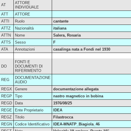
ATTORE
AT
INDIVIDUALE
ATT
ATTORE
ATTI
Ruolo
cantante
ATTZ
Nazionalità
italiana
ATTN
Nome
Salera, Rosaria
ATTS
Sesso
F
ATA
Annotazioni
casalinga nata a Fondi nel 1930
FONTI E
DO
DOCUMENTI DI
RIFERIMENTO
DOCUMENTAZIONE
REG
AUDIO
REGX
Genere
documentazione allegata
REGP
Tipo
nastro magnetico in bobina
REGD
Data
1976/08/25
REGE
Ente Proprietario
IDEA
REGZ
Titolo
Filastrocca
REGN
Codice Identificativo
IDEA-MNATP_Biagiola_46