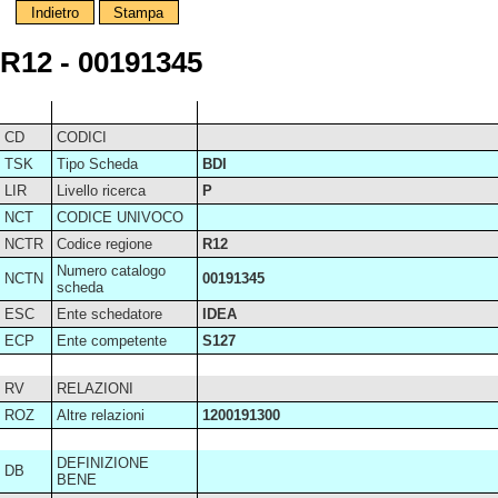
Indietro
Stampa
R12 - 00191345
CD
CODICI
TSK
Tipo Scheda
BDI
LIR
Livello ricerca
P
NCT
CODICE UNIVOCO
NCTR
Codice regione
R12
Numero catalogo
NCTN
00191345
scheda
ESC
Ente schedatore
IDEA
ECP
Ente competente
S127
RV
RELAZIONI
ROZ
Altre relazioni
1200191300
DEFINIZIONE
DB
BENE