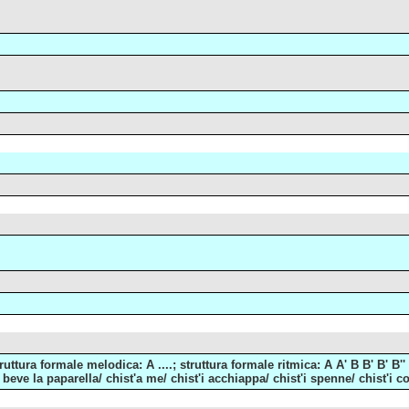
ttura formale melodica: A ....; struttura formale ritmica: A A' B B' B' B'' B 
e beve la paparella/ chist'a me/ chist'i acchiappa/ chist'i spenne/ chist'i