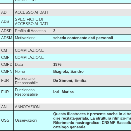
AD
ACCESSO AI DATI
SPECIFICHE DI
ADS
ACCESSO AI DATI
ADSP
Profilo di Accesso
2
ADSM
Motivazione
scheda contenente dati personali
CM
COMPILAZIONE
CMP
COMPILAZIONE
CMPD
Data
1976
CMPN
Nome
Biagiola, Sandro
Funzionario
FUR
De Simoni, Emilia
Responsabile
Funzionario
FUR
Iori, Marisa
Responsabile
AN
ANNOTAZIONI
Questa filastrocca è presente anche in altr
dire recitata-parlata. La struttura ritmico-
OSS
Osservazioni
Riferimento nastrografico: CNSMP Raccolta 
catalogo generale.