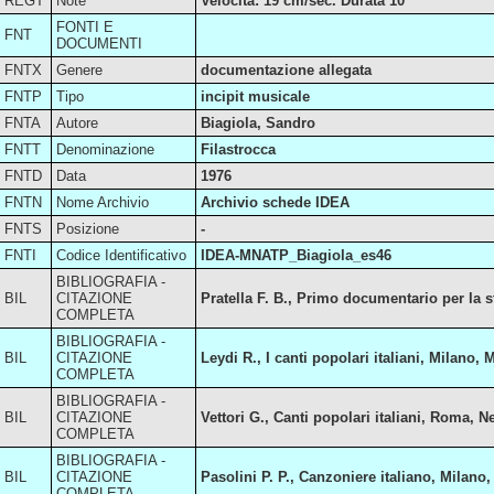
REGT
Note
Velocità: 19 cm/sec. Durata 10''
FONTI E
FNT
DOCUMENTI
FNTX
Genere
documentazione allegata
FNTP
Tipo
incipit musicale
FNTA
Autore
Biagiola, Sandro
FNTT
Denominazione
Filastrocca
FNTD
Data
1976
FNTN
Nome Archivio
Archivio schede IDEA
FNTS
Posizione
-
FNTI
Codice Identificativo
IDEA-MNATP_Biagiola_es46
BIBLIOGRAFIA -
BIL
CITAZIONE
Pratella F. B., Primo documentario per la sto
COMPLETA
BIBLIOGRAFIA -
BIL
CITAZIONE
Leydi R., I canti popolari italiani, Milano,
COMPLETA
BIBLIOGRAFIA -
BIL
CITAZIONE
Vettori G., Canti popolari italiani, Roma,
COMPLETA
BIBLIOGRAFIA -
BIL
CITAZIONE
Pasolini P. P., Canzoniere italiano, Milano, 
COMPLETA