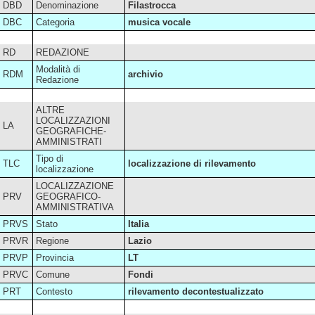
DBD
Denominazione
Filastrocca
DBC
Categoria
musica vocale
RD
REDAZIONE
Modalità di
RDM
archivio
Redazione
ALTRE
LOCALIZZAZIONI
LA
GEOGRAFICHE-
AMMINISTRATI
Tipo di
TLC
localizzazione di rilevamento
localizzazione
LOCALIZZAZIONE
PRV
GEOGRAFICO-
AMMINISTRATIVA
PRVS
Stato
Italia
PRVR
Regione
Lazio
PRVP
Provincia
LT
PRVC
Comune
Fondi
PRT
Contesto
rilevamento decontestualizzato