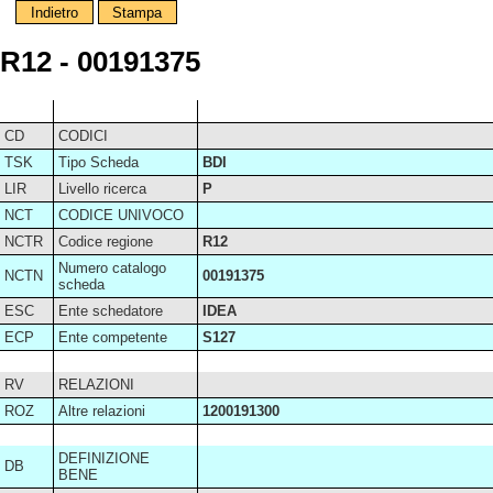
Indietro
Stampa
R12 - 00191375
CD
CODICI
TSK
Tipo Scheda
BDI
LIR
Livello ricerca
P
NCT
CODICE UNIVOCO
NCTR
Codice regione
R12
Numero catalogo
NCTN
00191375
scheda
ESC
Ente schedatore
IDEA
ECP
Ente competente
S127
RV
RELAZIONI
ROZ
Altre relazioni
1200191300
DEFINIZIONE
DB
BENE