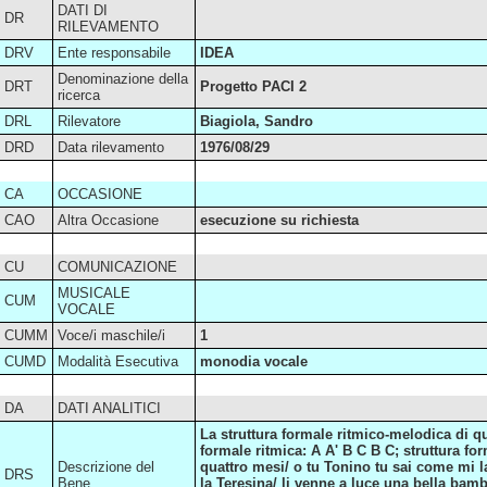
DATI DI
DR
RILEVAMENTO
DRV
Ente responsabile
IDEA
Denominazione della
DRT
Progetto PACI 2
ricerca
DRL
Rilevatore
Biagiola, Sandro
DRD
Data rilevamento
1976/08/29
CA
OCCASIONE
CAO
Altra Occasione
esecuzione su richiesta
CU
COMUNICAZIONE
MUSICALE
CUM
VOCALE
CUMM
Voce/i maschile/i
1
CUMD
Modalità Esecutiva
monodia vocale
DA
DATI ANALITICI
La struttura formale ritmico-melodica di qu
formale ritmica: A A' B C B C; struttura for
Descrizione del
quattro mesi/ o tu Tonino tu sai come mi la
DRS
Bene
la Teresina/ li venne a luce una bella bamb