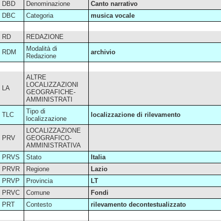
DBD
Denominazione
Canto narrativo
DBC
Categoria
musica vocale
RD
REDAZIONE
Modalità di
RDM
archivio
Redazione
ALTRE
LOCALIZZAZIONI
LA
GEOGRAFICHE-
AMMINISTRATI
Tipo di
TLC
localizzazione di rilevamento
localizzazione
LOCALIZZAZIONE
PRV
GEOGRAFICO-
AMMINISTRATIVA
PRVS
Stato
Italia
PRVR
Regione
Lazio
PRVP
Provincia
LT
PRVC
Comune
Fondi
PRT
Contesto
rilevamento decontestualizzato