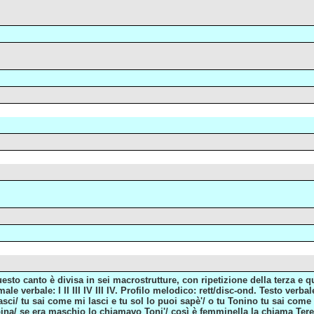
esto canto è divisa in sei macrostrutture, con ripetizione della terza e q
male verbale: I II III IV III IV. Profilo melodico: rett/disc-ond. Testo ver
sci/ tu sai come mi lasci e tu sol lo puoi sapè'/ o tu Tonino tu sai come
ina/ se era maschio lo chiamavo Toni'/ così è femminella la chiama Teresi'/