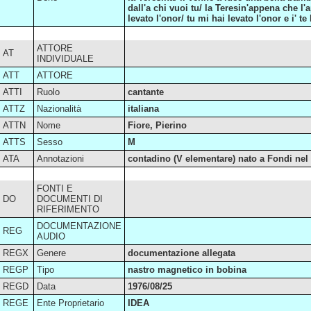
dall'a chi vuoi tu/ la Teresin'appena che l'
levato l'onor/ tu mi hai levato l'onor e i' te 
ATTORE
AT
INDIVIDUALE
ATT
ATTORE
ATTI
Ruolo
cantante
ATTZ
Nazionalità
italiana
ATTN
Nome
Fiore, Pierino
ATTS
Sesso
M
ATA
Annotazioni
contadino (V elementare) nato a Fondi nel
FONTI E
DO
DOCUMENTI DI
RIFERIMENTO
DOCUMENTAZIONE
REG
AUDIO
REGX
Genere
documentazione allegata
REGP
Tipo
nastro magnetico in bobina
REGD
Data
1976/08/25
REGE
Ente Proprietario
IDEA