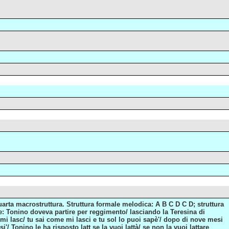
uarta macrostruttura. Struttura formale melodica: A B C D C D; struttura
bale: Tonino doveva partire per reggimento/ lasciando la Teresina di
 mi lasc/ tu sai come mi lasci e tu sol lo puoi sapè'/ dopo di nove mesi
 Tonino le ha risposto latt se la vuoi lattà/ se non la vuoi lattare