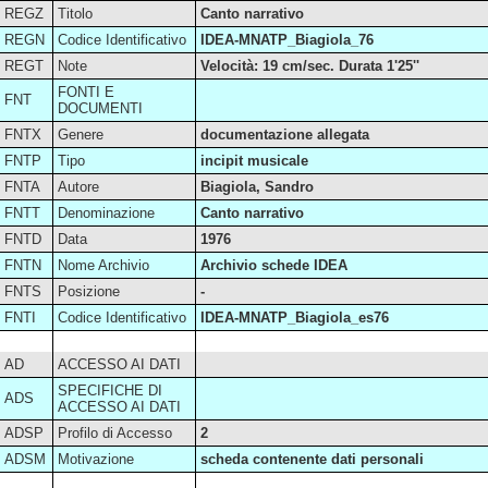
REGZ
Titolo
Canto narrativo
REGN
Codice Identificativo
IDEA-MNATP_Biagiola_76
REGT
Note
Velocità: 19 cm/sec. Durata 1'25''
FONTI E
FNT
DOCUMENTI
FNTX
Genere
documentazione allegata
FNTP
Tipo
incipit musicale
FNTA
Autore
Biagiola, Sandro
FNTT
Denominazione
Canto narrativo
FNTD
Data
1976
FNTN
Nome Archivio
Archivio schede IDEA
FNTS
Posizione
-
FNTI
Codice Identificativo
IDEA-MNATP_Biagiola_es76
AD
ACCESSO AI DATI
SPECIFICHE DI
ADS
ACCESSO AI DATI
ADSP
Profilo di Accesso
2
ADSM
Motivazione
scheda contenente dati personali