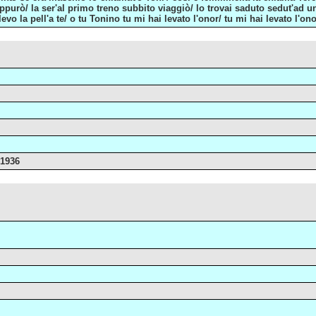
appurò/ la ser'al primo treno subbito viaggiò/ lo trovai saduto sedut'ad u
levo la pell'a te/ o tu Tonino tu mi hai levato l'onor/ tu mi hai levato l'onor 
 1936