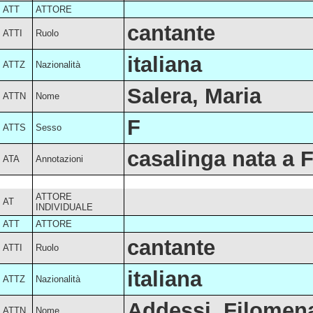
ATT
ATTORE
cantante
ATTI
Ruolo
italiana
ATTZ
Nazionalità
Salera, Maria
ATTN
Nome
F
ATTS
Sesso
casalinga nata a 
ATA
Annotazioni
ATTORE
AT
INDIVIDUALE
ATT
ATTORE
cantante
ATTI
Ruolo
italiana
ATTZ
Nazionalità
Addessi, Filomen
ATTN
Nome