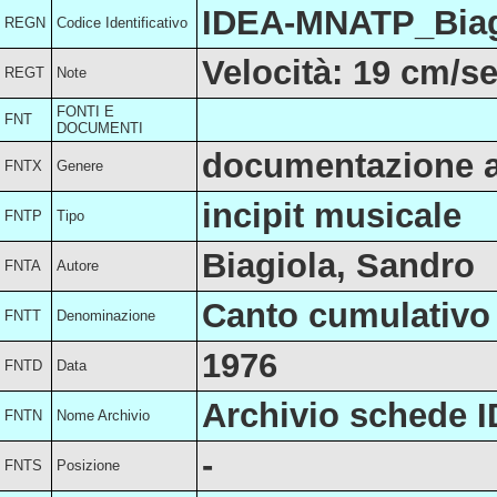
IDEA-MNATP_Biag
REGN
Codice Identificativo
Velocità: 19 cm/se
REGT
Note
FONTI E
FNT
DOCUMENTI
documentazione a
FNTX
Genere
incipit musicale
FNTP
Tipo
Biagiola, Sandro
FNTA
Autore
Canto cumulativo
FNTT
Denominazione
1976
FNTD
Data
Archivio schede 
FNTN
Nome Archivio
-
FNTS
Posizione