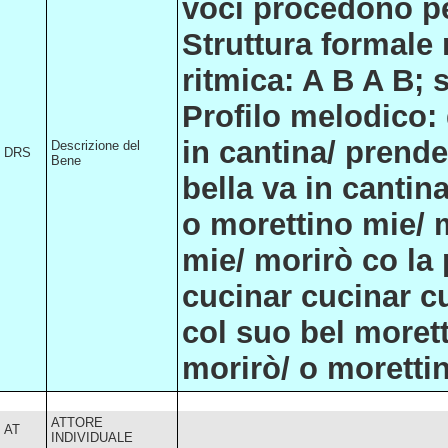
voci procedono per
Struttura formale 
ritmica: A B A B; st
Profilo melodico: 
in cantina/ prende 
Descrizione del
DRS
Bene
bella va in cantina
o morettino mie/ 
mie/ morirò co la 
cucinar cucinar cu
col suo bel moret
morirò/ o morettin
ATTORE
AT
INDIVIDUALE