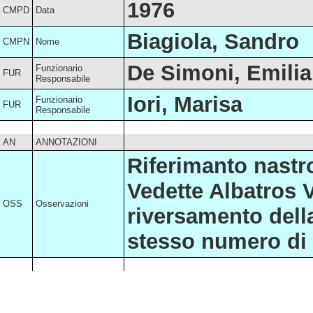
1976
CMPD
Data
Biagiola, Sandro
CMPN
Nome
De Simoni, Emilia
Funzionario
FUR
Responsabile
Iori, Marisa
Funzionario
FUR
Responsabile
AN
ANNOTAZIONI
Riferimanto nastro
Vedette Albatros 
OSS
Osservazioni
riversamento dell
stesso numero di 