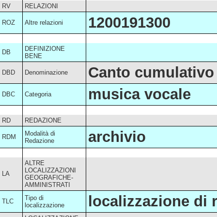
RV
RELAZIONI
1200191300
ROZ
Altre relazioni
DEFINIZIONE
DB
BENE
Canto cumulativo
DBD
Denominazione
musica vocale
DBC
Categoria
RD
REDAZIONE
archivio
Modalità di
RDM
Redazione
ALTRE
LOCALIZZAZIONI
LA
GEOGRAFICHE-
AMMINISTRATI
localizzazione di
Tipo di
TLC
localizzazione