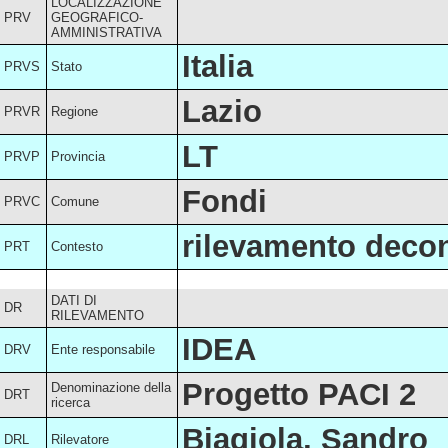
LOCALIZZAZIONE
PRV
GEOGRAFICO-
AMMINISTRATIVA
Italia
PRVS
Stato
Lazio
PRVR
Regione
LT
PRVP
Provincia
Fondi
PRVC
Comune
rilevamento decon
PRT
Contesto
DATI DI
DR
RILEVAMENTO
IDEA
DRV
Ente responsabile
Progetto PACI 2
Denominazione della
DRT
ricerca
Biagiola, Sandro
DRL
Rilevatore