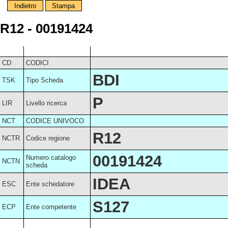
Indietro
Stampa
R12 - 00191424
CD
CODICI
BDI
TSK
Tipo Scheda
P
LIR
Livello ricerca
NCT
CODICE UNIVOCO
R12
NCTR
Codice regione
00191424
Numero catalogo
NCTN
scheda
IDEA
ESC
Ente schedatore
S127
ECP
Ente competente