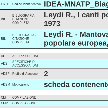
IDEA-MNATP_Biag
FNTI
Codice Identificativo
Leydi R., I canti 
BIBLIOGRAFIA -
BIL
CITAZIONE
1973
COMPLETA
Leydi R. - Mantova
BIBLIOGRAFIA -
BIL
CITAZIONE
popolare europea,
COMPLETA
AD
ACCESSO AI DATI
SPECIFICHE DI
ADS
ACCESSO AI DATI
2
ADSP
Profilo di Accesso
scheda contenente
ADSM
Motivazione
CM
COMPILAZIONE
CMP
COMPILAZIONE