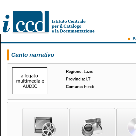
P
Canto narrativo
Regione:
Lazio
Provincia:
LT
Comune:
Fondi