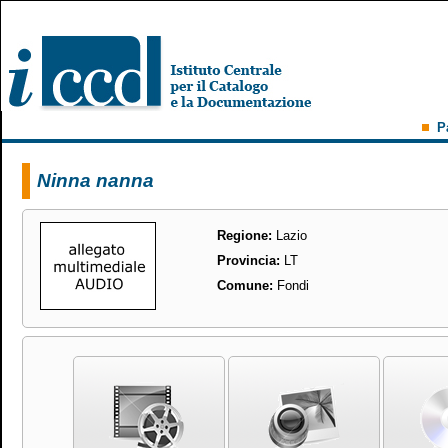
P
Ninna nanna
Regione:
Lazio
Provincia:
LT
Comune:
Fondi