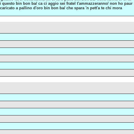
di questo bin bon ba/ ca ci aggio sei fratel t'ammazzeranno/ non ho paur
 caricato a pallino d'oro bin bon ba/ che spara 'n pett'a te chi mora