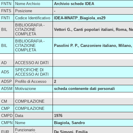
FNTN
Nome Archivio
Archivio schede IDEA
FNTS
Posizione
-
FNTI
Codice Identificativo
IDEA-MNATP_Biagiola_es29
BIBLIOGRAFIA -
BIL
CITAZIONE
Vettori G., Canti popolari italiani, Roma,
COMPLETA
BIBLIOGRAFIA -
BIL
CITAZIONE
Pasolini P. P., Canzoniere italiano, Milano, 
COMPLETA
AD
ACCESSO AI DATI
SPECIFICHE DI
ADS
ACCESSO AI DATI
ADSP
Profilo di Accesso
2
ADSM
Motivazione
scheda contenente dati personali
CM
COMPILAZIONE
CMP
COMPILAZIONE
CMPD
Data
1976
CMPN
Nome
Biagiola, Sandro
Funzionario
FUR
De Simoni, Emilia