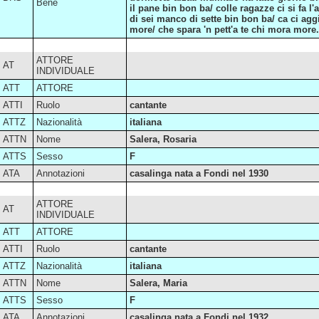
Bene
il pane bin bon ba/ colle ragazze ci si fa 
di sei manco di sette bin bon ba/ ca ci aggi
more/ che spara 'n pett'a te chi mora more.
ATTORE
AT
INDIVIDUALE
ATT
ATTORE
ATTI
Ruolo
cantante
ATTZ
Nazionalità
italiana
ATTN
Nome
Salera, Rosaria
ATTS
Sesso
F
ATA
Annotazioni
casalinga nata a Fondi nel 1930
ATTORE
AT
INDIVIDUALE
ATT
ATTORE
ATTI
Ruolo
cantante
ATTZ
Nazionalità
italiana
ATTN
Nome
Salera, Maria
ATTS
Sesso
F
ATA
Annotazioni
casalinga nata a Fondi nel 1932