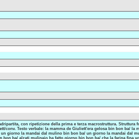
ripartita, con ripetizione della prima e terza macrostruttura. Struttura f
o: rett/conv. Testo verbale: la mamma de Giuliett'era gelosa bin bon ba/ l
un giorno la mandai dal mulino bin bon ba/ un giorno la mandai dal mul
bon ba/ alzati mulinaio ha fatto giorno bin bon ba/ che la farina fina vogl