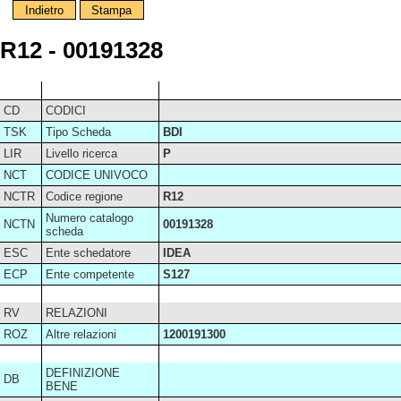
Indietro
Stampa
R12 - 00191328
CD
CODICI
TSK
Tipo Scheda
BDI
LIR
Livello ricerca
P
NCT
CODICE UNIVOCO
NCTR
Codice regione
R12
Numero catalogo
NCTN
00191328
scheda
ESC
Ente schedatore
IDEA
ECP
Ente competente
S127
RV
RELAZIONI
ROZ
Altre relazioni
1200191300
DEFINIZIONE
DB
BENE