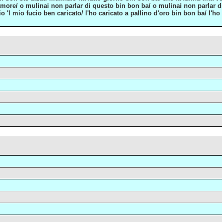
l'amore/ o mulinai non parlar di questo bin bon ba/ o mulinai non parlar 
o 'l mio fucio ben caricato/ l'ho caricato a pallino d'oro bin bon ba/ l'ho