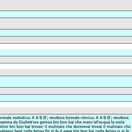
ormale melodica: A A B B'; struttura formale ritmica: A A B B'; struttura
a mamma de Giuliett'era gelosa bin bon ba/ che manc'all'acqua la voila
ino bin bon ba/ trovav' il mulinaio che dormeva/ trovai il mulinaio che
iamo fare/ colla farina fin si fa il pane bin bon ba/ colla farina ci si fa