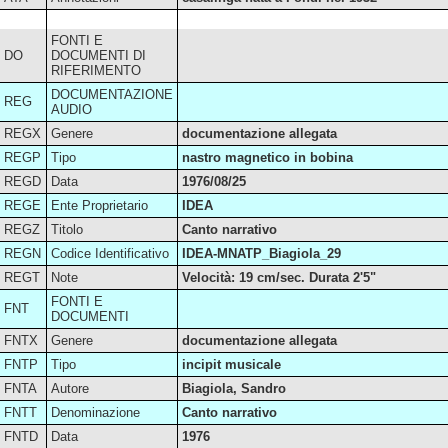
FONTI E
DO
DOCUMENTI DI
RIFERIMENTO
DOCUMENTAZIONE
REG
AUDIO
REGX
Genere
documentazione allegata
REGP
Tipo
nastro magnetico in bobina
REGD
Data
1976/08/25
REGE
Ente Proprietario
IDEA
REGZ
Titolo
Canto narrativo
REGN
Codice Identificativo
IDEA-MNATP_Biagiola_29
REGT
Note
Velocità: 19 cm/sec. Durata 2'5"
FONTI E
FNT
DOCUMENTI
FNTX
Genere
documentazione allegata
FNTP
Tipo
incipit musicale
FNTA
Autore
Biagiola, Sandro
FNTT
Denominazione
Canto narrativo
FNTD
Data
1976