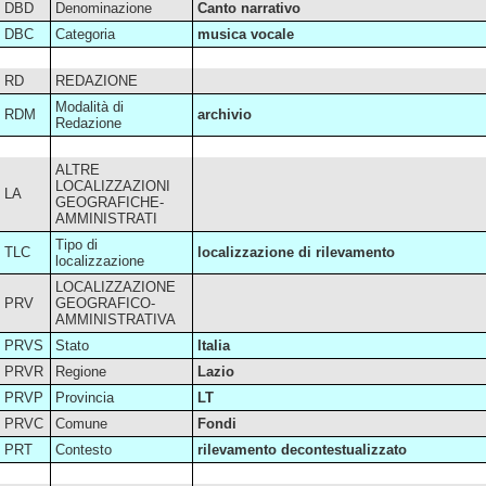
DBD
Denominazione
Canto narrativo
DBC
Categoria
musica vocale
RD
REDAZIONE
Modalità di
RDM
archivio
Redazione
ALTRE
LOCALIZZAZIONI
LA
GEOGRAFICHE-
AMMINISTRATI
Tipo di
TLC
localizzazione di rilevamento
localizzazione
LOCALIZZAZIONE
PRV
GEOGRAFICO-
AMMINISTRATIVA
PRVS
Stato
Italia
PRVR
Regione
Lazio
PRVP
Provincia
LT
PRVC
Comune
Fondi
PRT
Contesto
rilevamento decontestualizzato