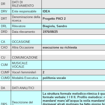
DATI DI
DR
RILEVAMENTO
DRV
Ente responsabile
IDEA
Denominazione della
DRT
Progetto PACI 2
ricerca
DRL
Rilevatore
Biagiola, Sandro
DRD
Data rilevamento
1976/08/25
CA
OCCASIONE
CAO
Altra Occasione
esecuzione su richiesta
CU
COMUNICAZIONE
MUSICALE
CUM
VOCALE
CUMF
Voce/i femminile/i
2
CUMD
Modalità Esecutiva
polifonia vocale
DA
DATI ANALITICI
La struttura formale melodico-ritmica è quad
formale verbale: I I II II. Profilo melodic
mandare/ manc'all'acqua la voila mandare/ 
Descrizione del
DRS
dormeva/ alzati mulinaio ha fatto giorno bin 