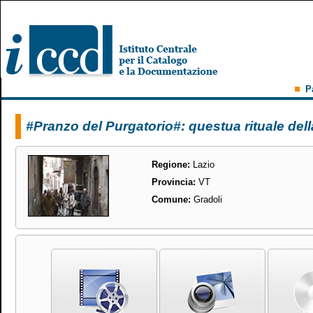
P
#Pranzo del Purgatorio#: questua rituale dell
Regione:
Lazio
Provincia:
VT
Comune:
Gradoli