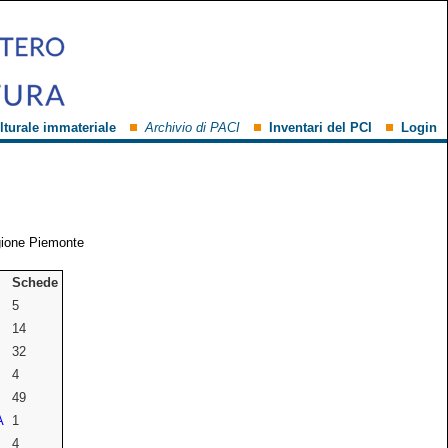
lturale immateriale
Archivio di PACI
Inventari del PCI
Login
gione Piemonte
Schede
5
14
32
4
49
A
1
4