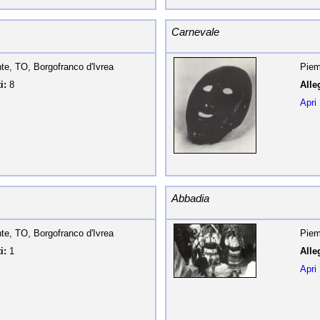
Carnevale
te, TO, Borgofranco d'Ivrea
Piem
i:
8
Alleg
Apri
Abbadia
te, TO, Borgofranco d'Ivrea
Piem
i:
1
Alleg
Apri