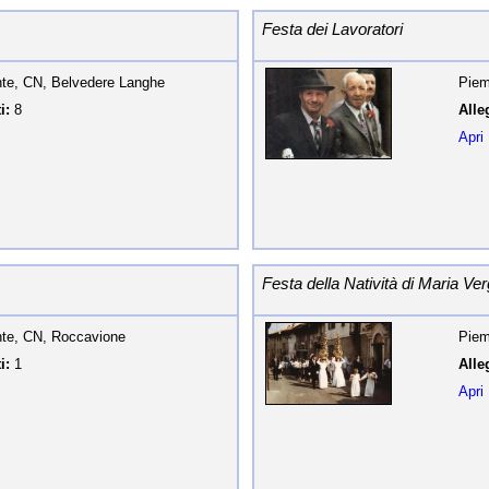
Festa dei Lavoratori
te, CN, Belvedere Langhe
Piem
i:
8
Alleg
Apri
Festa della Natività di Maria Ver
te, CN, Roccavione
Piem
i:
1
Alleg
Apri