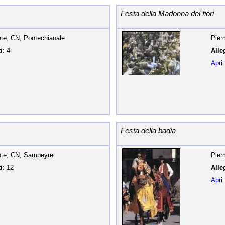
Festa della Madonna dei fiori
te, CN, Pontechianale
Piem
i:
4
Alleg
Apri
Festa della badia
te, CN, Sampeyre
Piem
i:
12
Alleg
Apri