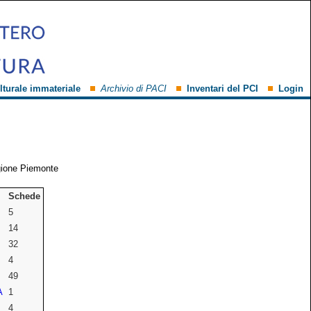
lturale immateriale
Archivio di PACI
Inventari del PCI
Login
gione Piemonte
Schede
5
14
32
4
49
A
1
4