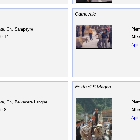
Carnevale
te, CN, Sampeyre
Piem
i:
12
Alleg
Apri
Festa di S.Magno
te, CN, Belvedere Langhe
Piem
i:
8
Alleg
Apri