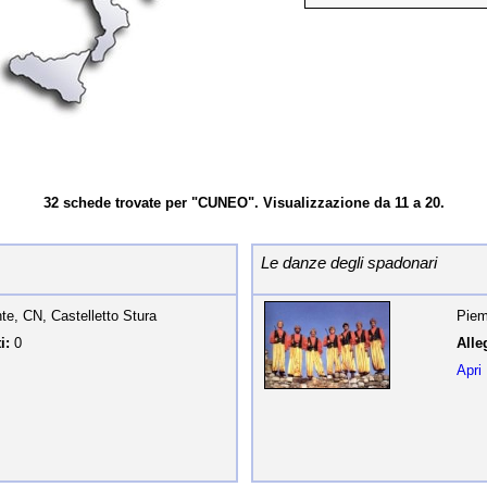
32 schede trovate per "CUNEO". Visualizzazione da 11 a 20.
Le danze degli spadonari
e, CN, Castelletto Stura
Piem
i:
0
Alleg
Apri